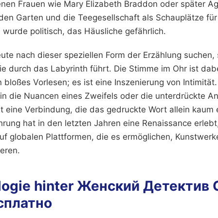
enen Frauen wie Mary Elizabeth Braddon oder später Ag
 den Garten und die Teegesellschaft als Schauplätze fü
 wurde politisch, das Häusliche gefährlich.
e nach dieser speziellen Form der Erzählung suchen, 
ie durch das Labyrinth führt. Die Stimme im Ohr ist da
n bloßes Vorlesen; es ist eine Inszenierung von Intimität
in die Nuancen eines Zweifels oder die unterdrückte An
ht eine Verbindung, die das gedruckte Wort allein kaum 
hrung hat in den letzten Jahren eine Renaissance erlebt
uf globalen Plattformen, die es ermöglichen, Kunstwerke
eren.
logie hinter Женский Детектив
сплатно