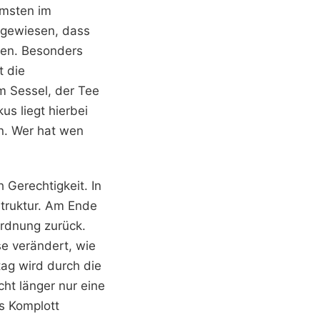
mmsten im
ngewiesen, dass
llen. Besonders
t die
m Sessel, der Tee
s liegt hierbei
en. Wer hat wen
 Gerechtigkeit. In
 Struktur. Am Ende
Ordnung zurück.
se verändert, wie
tag wird durch die
cht länger nur eine
s Komplott