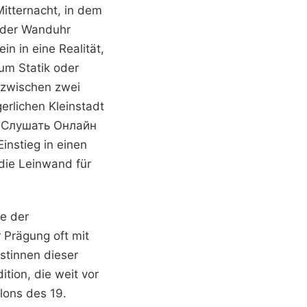
Mitternacht, in dem
 der Wanduhr
in in eine Realität,
 um Statik oder
 zwischen zwei
erlichen Kleinstadt
ив Слушать Онлайн
instieg in einen
 die Leinwand für
te der
 Prägung oft mit
stinnen dieser
tion, die weit vor
lons des 19.