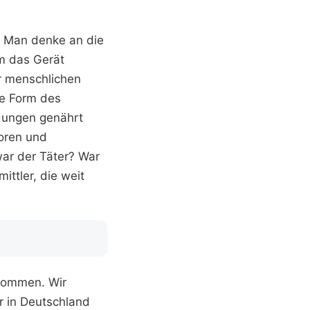
t. Man denke an die
um das Gerät
r menschlichen
ne Form des
dungen genährt
Foren und
ar der Täter? War
ttler, die weit
enommen. Wir
er in Deutschland