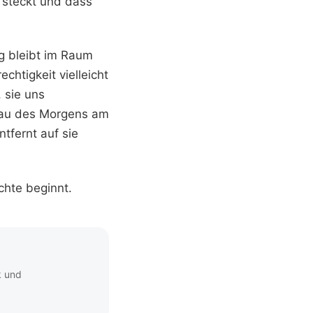
 steckt und dass
g bleibt im Raum
chtigkeit vielleicht
 sie uns
rau des Morgens am
tfernt auf sie
chte beginnt.
k und