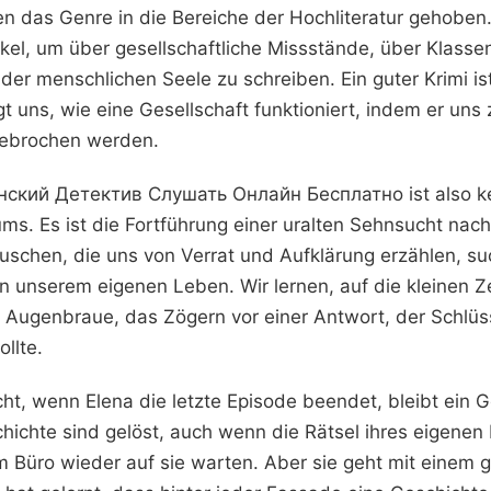
 das Genre in die Bereiche der Hochliteratur gehoben.
hikel, um über gesellschaftliche Missstände, über Klass
der menschlichen Seele zu schreiben. Ein guter Krimi i
igt uns, wie eine Gesellschaft funktioniert, indem er uns 
gebrochen werden.
кий Детектив Слушать Онлайн Бесплатно ist also ke
ums. Es ist die Fortführung einer uralten Sehnsucht na
uschen, die uns von Verrat und Aufklärung erzählen, suc
n unserem eigenen Leben. Wir lernen, auf die kleinen Z
 Augenbraue, das Zögern vor einer Antwort, der Schlüss
ollte.
acht, wenn Elena die letzte Episode beendet, bleibt ein G
chichte sind gelöst, auch wenn die Rätsel ihres eigene
 Büro wieder auf sie warten. Aber sie geht mit einem ge