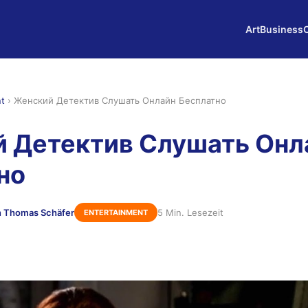
Art
Business
nt
›
Женский Детектив Слушать Онлайн Бесплатно
 Детектив Слушать Онл
но
 Thomas Schäfer
5 Min. Lesezeit
ENTERTAINMENT