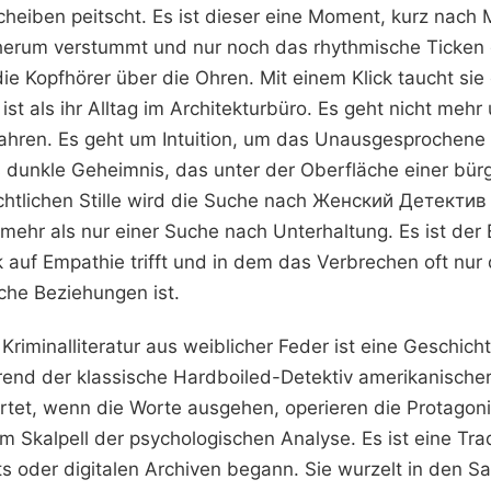
heiben peitscht. Es ist dieser eine Moment, kurz nach 
 herum verstummt und nur noch das rhythmische Ticken
die Kopfhörer über die Ohren. Mit einem Klick taucht sie e
ist als ihr Alltag im Architekturbüro. Es geht nicht mehr
hren. Es geht um Intuition, um das Unausgesprochene
dunkle Geheimnis, das unter der Oberfläche einer bürg
nächtlichen Stille wird die Suche nach Женский Детект
ehr als nur einer Suche nach Unterhaltung. Es ist der E
 auf Empathie trifft und in dem das Verbrechen oft nur
he Beziehungen ist.
Kriminalliteratur aus weiblicher Feder ist eine Geschich
nd der klassische Hardboiled-Detektiv amerikanischer
tet, wenn die Worte ausgehen, operieren die Protagoni
 Skalpell der psychologischen Analyse. Es ist eine Tradi
s oder digitalen Archiven begann. Sie wurzelt in den Sa