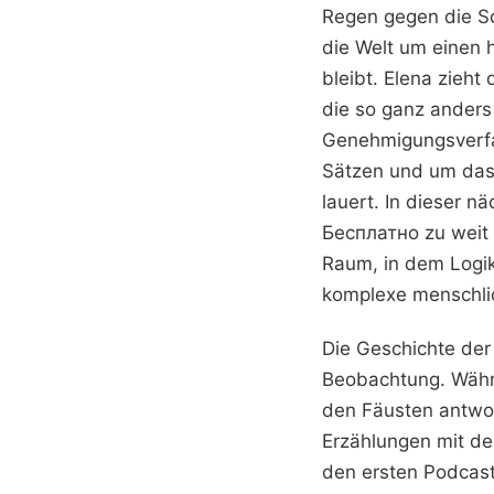
Regen gegen die Sc
die Welt um einen
bleibt. Elena zieht 
die so ganz anders 
Genehmigungsverfa
Sätzen und um das 
lauert. In dieser 
Бесплатно zu weit m
Raum, in dem Logik
komplexe menschlic
Die Geschichte der 
Beobachtung. Währe
den Fäusten antwor
Erzählungen mit dem
den ersten Podcast