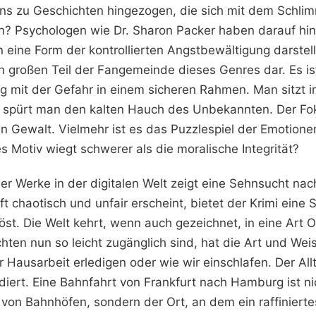
ns zu Geschichten hingezogen, die sich mit dem Schli
? Psychologen wie Dr. Sharon Packer haben darauf hi
n eine Form der kontrollierten Angstbewältigung darste
n großen Teil der Fangemeinde dieses Genres dar. Es is
 mit der Gefahr in einem sicheren Rahmen. Man sitzt i
 spürt man den kalten Hauch des Unbekannten. Der Foku
en Gewalt. Vielmehr ist es das Puzzlespiel der Emotion
 Motiv wiegt schwerer als die moralische Integrität?
ser Werke in der digitalen Welt zeigt eine Sehnsucht nach
oft chaotisch und unfair erscheint, bietet der Krimi eine
öst. Die Welt kehrt, wenn auch gezeichnet, in eine Art 
ten nun so leicht zugänglich sind, hat die Art und Wei
r Hausarbeit erledigen oder wie wir einschlafen. Der All
iert. Eine Bahnfahrt von Frankfurt nach Hamburg ist ni
von Bahnhöfen, sondern der Ort, an dem ein raffinierte