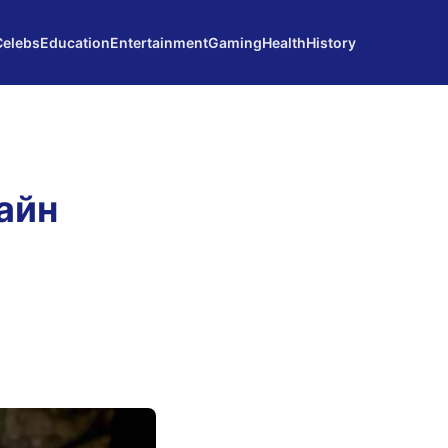
Celebs
Education
Entertainment
Gaming
Health
History
айн