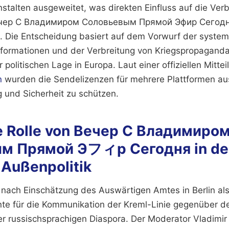
stalten ausgeweitet, was direkten Einfluss auf die Verb
чер С Владимиром Соловьевым Прямой Эфир Сегодня
t. Die Entscheidung basiert auf dem Vorwurf der syste
nformationen und der Verbreitung von Kriegspropaganda
r politischen Lage in Europa. Laut einer offiziellen Mitte
n
wurden die Sendelizenzen für mehrere Plattformen au
g und Sicherheit zu schützen.
e Rolle von Вечер С Владимиро
м Прямой Эフィр Сегодня in de
 Außenpolitik
 nach Einschätzung des Auswärtigen Amtes in Berlin als
nte für die Kommunikation der Kreml-Linie gegenüber d
r russischsprachigen Diaspora. Der Moderator Vladimir 