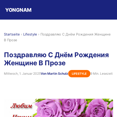
YONGNAM
Startseite
›
Lifestyle
›
Поздравляю С Днём Рождения Женщине
В Прозе
Поздравляю С Днём Рождения
Женщине В Прозе
Mittwoch, 1. Januar 2025
Von Martin Schulz
9 Min. Lesezeit
LIFESTYLE