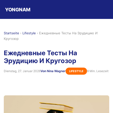
YONGNAM
Startseite
›
Lifestyle
›
Ежедневные Тесты На Эрудицию И
Кругозор
Ежедневные Тесты На
Эрудицию И Кругозор
Dienstag, 27. Januar 2026
Von Nina Wagner
9 Min. Lesezeit
LIFESTYLE