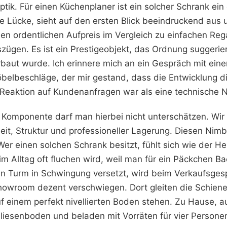
tik. Für einen Küchenplaner ist ein solcher Schrank ei
ine Lücke, sieht auf den ersten Blick beeindruckend aus
en ordentlichen Aufpreis im Vergleich zu einfachen Re
ügen. Es ist ein Prestigeobjekt, das Ordnung suggerier
baut wurde. Ich erinnere mich an ein Gespräch mit ein
öbelbeschläge, der mir gestand, dass die Entwicklung di
Reaktion auf Kundenanfragen war als eine technische 
 Komponente darf man hierbei nicht unterschätzen. Wir 
it, Struktur und professioneller Lagerung. Diesen Nimb
er einen solchen Schrank besitzt, fühlt sich wie der He
m Alltag oft fluchen wird, weil man für ein Päckchen B
 Turm in Schwingung versetzt, wird beim Verkaufsges
owroom dezent verschwiegen. Dort gleiten die Schienen
uf einem perfekt nivellierten Boden stehen. Zu Hause, au
liesenboden und beladen mit Vorräten für vier Personen