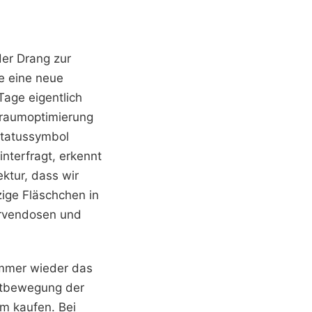
er Drang zur
te eine neue
Tage eigentlich
auraumoptimierung
 Statussymbol
interfragt, erkennt
ektur, dass wir
zige Fläschchen in
ervendosen und
immer wieder das
eitbewegung der
em kaufen. Bei