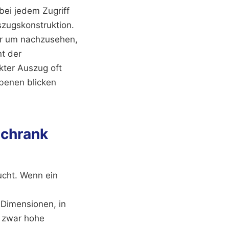
ei jedem Zugriff
zugskonstruktion.
ur um nachzusehen,
nt der
ckter Auszug oft
Ebenen blicken
schrank
ucht. Wenn ein
 Dimensionen, in
n zwar hohe