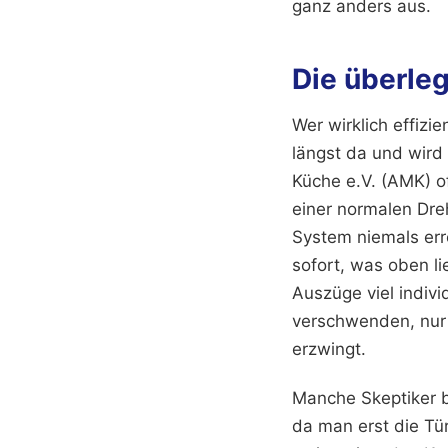
ganz anders aus.
Die überle
Wer wirklich effizie
längst da und wird
Küche e.V. (AMK) o
einer normalen Dreht
System niemals err
sofort, was oben l
Auszüge viel indivi
verschwenden, nur
erzwingt.
Manche Skeptiker b
da man erst die Tü