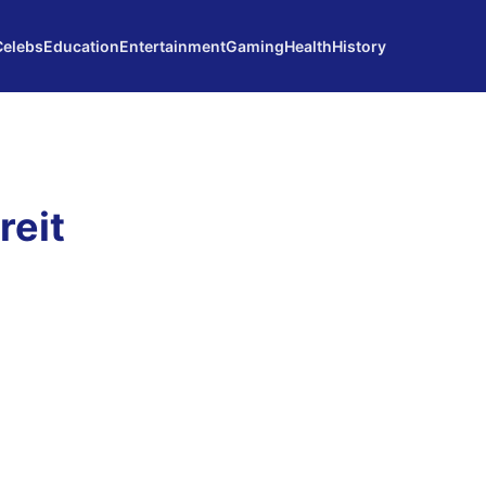
Celebs
Education
Entertainment
Gaming
Health
History
reit