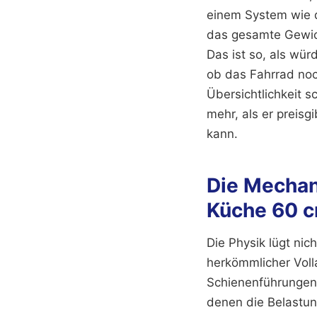
einem System wie 
das gesamte Gewich
Das ist so, als w
ob das Fahrrad noch
Übersichtlichkeit s
mehr, als er preisg
kann.
Die Mechan
Küche 60 c
Die Physik lügt ni
herkömmlicher Voll
Schienenführungen.
denen die Belastung