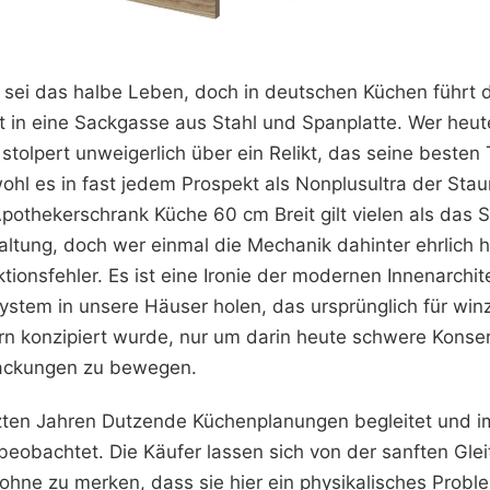
sei das halbe Leben, doch in deutschen Küchen führt d
kt in eine Sackgasse aus Stahl und Spanplatte. Wer heu
stolpert unweigerlich über ein Relikt, das seine besten 
wohl es in fast jedem Prospekt als Nonplusultra der St
Apothekerschrank Küche 60 cm Breit gilt vielen als das
haltung, doch wer einmal die Mechanik dahinter ehrlich h
ktionsfehler. Es ist eine Ironie der modernen Innenarchit
ystem in unsere Häuser holen, das ursprünglich für win
n konzipiert wurde, nur um darin heute schwere Kons
ackungen zu bewegen.
tzten Jahren Dutzende Küchenplanungen begleitet und 
eobachtet. Die Käufer lassen sich von der sanften Gl
ohne zu merken, dass sie hier ein physikalisches Probl