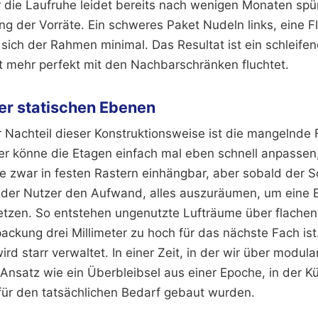
r die Laufruhe leidet bereits nach wenigen Monaten spü
ng der Vorräte. Ein schweres Paket Nudeln links, eine F
 sich der Rahmen minimal. Das Resultat ist ein schleif
ht mehr perfekt mit den Nachbarschränken fluchtet.
er statischen Ebenen
 Nachteil dieser Konstruktionsweise ist die mangelnde Fl
 er könne die Etagen einfach mal eben schnell anpassen, 
be zwar in festen Rastern einhängbar, aber sobald der 
t jeder Nutzer den Aufwand, alles auszuräumen, um eine
etzen. So entstehen ungenutzte Lufträume über flache
ackung drei Millimeter zu hoch für das nächste Fach is
 wird starr verwaltet. In einer Zeit, in der wir über mod
 Ansatz wie ein Überbleibsel aus einer Epoche, in der K
 für den tatsächlichen Bedarf gebaut wurden.