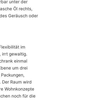
rbar unter der
lasche Öl rechts,
endes Geräusch oder
exibilität im
irrt gewaltig.
Schrank einmal
 Ebene um drei
n Packungen,
t. Der Raum wird
ulare Wohnkonzepte
üchen noch für die