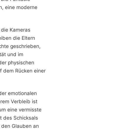
en, eine moderne
n die Kameras
iben die Eltern
ächte geschrieben,
ität und im
 der physischen
uf dem Rücken einer
n der emotionalen
rem Verbleib ist
 um eine vermisste
t des Schicksals
r den Glauben an