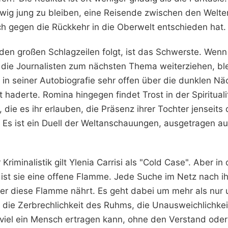
 ewig jung zu bleiben, eine Reisende zwischen den Welt
ch gegen die Rückkehr in die Oberwelt entschieden hat.
h den großen Schlagzeilen folgt, ist das Schwerste. Wen
die Journalisten zum nächsten Thema weiterziehen, ble
 in seiner Autobiografie sehr offen über die dunklen N
t haderte. Romina hingegen findet Trost in der Spiritual
ie es ihr erlauben, die Präsenz ihrer Tochter jenseits
. Es ist ein Duell der Weltanschauungen, ausgetragen a
Kriminalistik gilt Ylenia Carrisi als "Cold Case". Aber i
ist sie eine offene Flamme. Jede Suche im Netz nach ih
 der diese Flamme nährt. Es geht dabei um mehr als nur
 die Zerbrechlichkeit des Ruhms, die Unausweichlichkei
 viel ein Mensch ertragen kann, ohne den Verstand ode