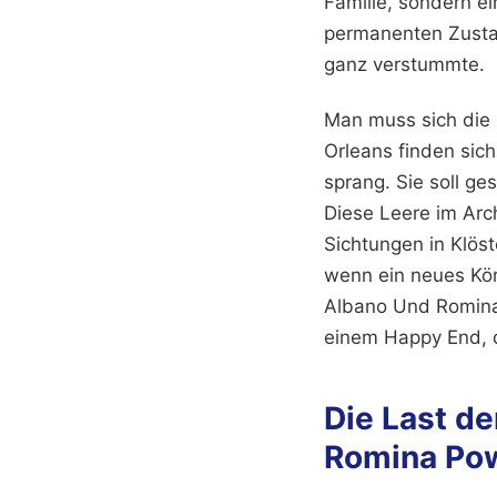
Familie, sondern e
permanenten Zustan
ganz verstummte.
Man muss sich die I
Orleans finden sic
sprang. Sie soll g
Diese Leere im Arc
Sichtungen in Klös
wenn ein neues Körn
Albano Und Romina P
einem Happy End, d
Die Last d
Romina Pow