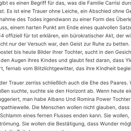
ibt es einen Begriff für das, was die Familie Carrisi dur
t. Es ist eine Trauer ohne Leiche, ein Abschied ohne Ge
nahme des Todes irgendwann zu einer Form des Überle
ss, einem harten Punkt am Ende eines qualvollen Satzes
 offiziell für tot erklären, ein bürokratischer Akt, der w
eicht nur der Versuch war, den Geist zur Ruhe zu betten
postet bis heute Bilder ihrer Tochter, sucht in den Gesic
den Augen ihres Kindes und glaubt fest daran, dass Yl
, fernab vom Blitzlichtgewitter, das ihre Kindheit beglei
der Trauer zerriss schließlich auch die Ehe des Paares
ßen suchte, suchte sie den Horizont ab. Wenn heute ei
uggeriert, man habe Albano Und Romina Power Tochter 
mpathiewelle. Die Menschen wollen nicht glauben, dass 
Schlamm eines fernen Flusses enden kann. Sie wollen, 
 Strömung. Sie wollen die Bestätigung, dass Wunder mögl