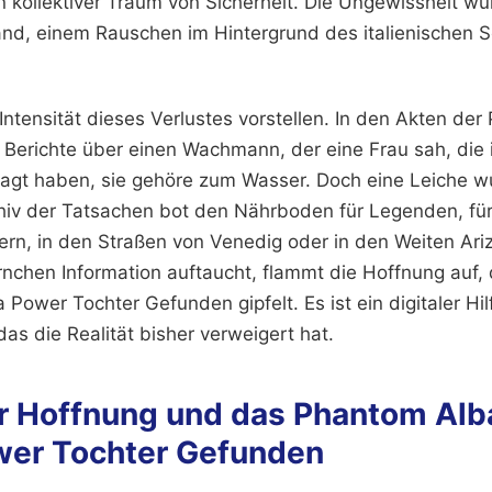
in kollektiver Traum von Sicherheit. Die Ungewissheit w
d, einem Rauschen im Hintergrund des italienischen Sc
ntensität dieses Verlustes vorstellen. In den Akten der
h Berichte über einen Wachmann, der eine Frau sah, die 
esagt haben, sie gehöre zum Wasser. Doch eine Leiche w
hiv der Tatsachen bot den Nährboden für Legenden, fü
tern, in den Straßen von Venedig oder in den Weiten Ari
chen Information auftaucht, flammt die Hoffnung auf, di
ower Tochter Gefunden gipfelt. Es ist ein digitaler Hil
as die Realität bisher verweigert hat.
er Hoffnung und das Phantom Al
er Tochter Gefunden