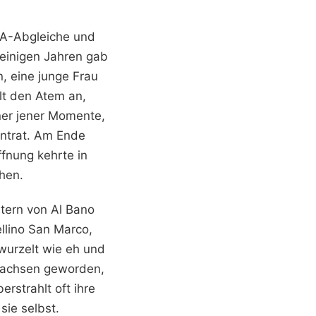
NA-Abgleiche und
 einigen Jahren gab
, eine junge Frau
lt den Atem an,
ner jener Momente,
antrat. Am Ende
ffnung kehrte in
hen.
ltern von Al Bano
llino San Marco,
rwurzelt wie eh und
erwachsen geworden,
rstrahlt oft ihre
sie selbst.