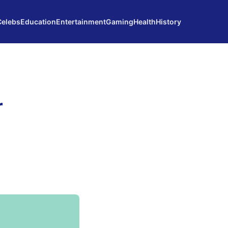
Celebs
Education
Entertainment
Gaming
Health
History
r