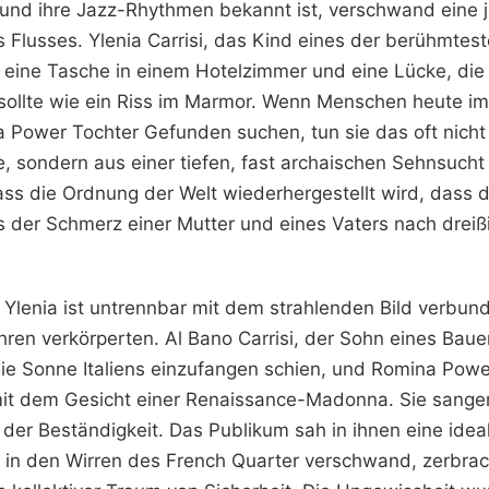
r und ihre Jazz-Rhythmen bekannt ist, verschwand eine 
s Flusses. Ylenia Carrisi, das Kind eines der berühmtes
ls eine Tasche in einem Hotelzimmer und eine Lücke, die
sollte wie ein Riss im Marmor. Wenn Menschen heute im
Power Tochter Gefunden suchen, tun sie das oft nicht
e, sondern aus einer tiefen, fast archaischen Sehnsucht
ass die Ordnung der Welt wiederhergestellt wird, dass 
 der Schmerz einer Mutter und eines Vaters nach dreiß
Ylenia ist untrennbar mit dem strahlenden Bild verbund
hren verkörperten. Al Bano Carrisi, der Sohn eines Baue
die Sonne Italiens einzufangen schien, und Romina Powe
t dem Gesicht einer Renaissance-Madonna. Sie sangen 
er Beständigkeit. Das Publikum sah in ihnen eine ideal
r in den Wirren des French Quarter verschwand, zerbrac