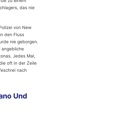
urde zu einem
hlagers, das nie
 Polizei von New
in den Fluss
urde nie geborgen.
r angebliche
zonas. Jedes Mal,
e oft in der Zeile
feschrei nach
bano Und