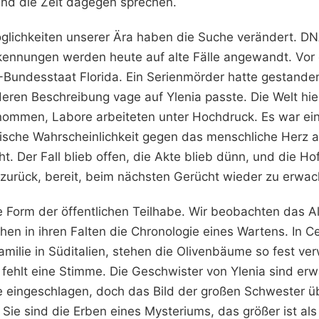
und die Zeit dagegen sprechen.
glichkeiten unserer Ära haben die Suche verändert. D
rkennungen werden heute auf alte Fälle angewandt. Vor
-Bundesstaat Florida. Ein Serienmörder hatte gestanden
deren Beschreibung vage auf Ylenia passte. Die Welt hie
ommen, Labore arbeiteten unter Hochdruck. Es war ei
stische Wahrscheinlichkeit gegen das menschliche Herz 
t. Der Fall blieb offen, die Akte blieb dünn, und die Ho
zurück, bereit, beim nächsten Gerücht wieder zu erwac
e Form der öffentlichen Teilhabe. Wir beobachten das A
en in ihren Falten die Chronologie eines Wartens. In Ce
milie in Süditalien, stehen die Olivenbäume so fest ve
la fehlt eine Stimme. Die Geschwister von Ylenia sind 
eingeschlagen, doch das Bild der großen Schwester übe
 Sie sind die Erben eines Mysteriums, das größer ist als 