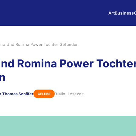
Art
Business
ano Und Romina Power Tochter Gefunden
Und Romina Power Tochte
n
n Thomas Schäfer
9 Min. Lesezeit
CELEBS