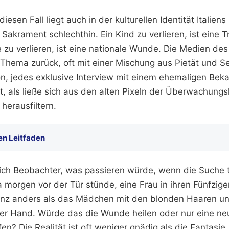
diesen Fall liegt auch in der kulturellen Identität Italien
s Sakrament schlechthin. Ein Kind zu verlieren, ist eine T
zu verlieren, ist eine nationale Wunde. Die Medien de
 Thema zurück, oft mit einer Mischung aus Pietät und S
, jedes exklusive Interview mit einem ehemaligen Be
rt, als ließe sich aus den alten Pixeln der Überwachun
herausfiltern.
en Leitfaden
ch Beobachter, was passieren würde, wenn die Suche 
 morgen vor der Tür stünde, eine Frau in ihren Fünfzig
ganz anders als das Mädchen mit den blonden Haaren 
er Hand. Würde das die Wunde heilen oder nur eine ne
n? Die Realität ist oft weniger gnädig als die Fantasie.