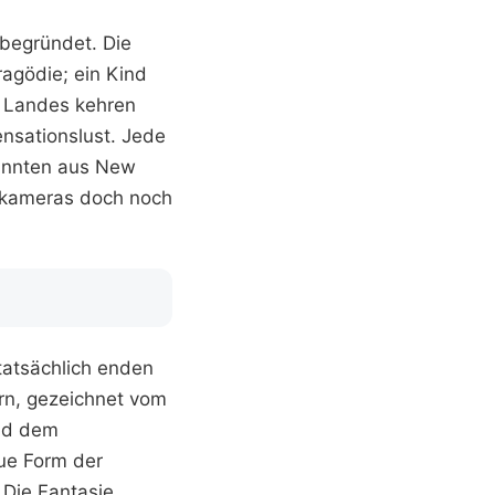
s begründet. Die
ragödie; ein Kind
s Landes kehren
ensationslust. Jede
kannten aus New
gskameras doch noch
tatsächlich enden
ern, gezeichnet vom
und dem
ue Form der
 Die Fantasie