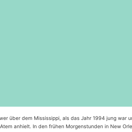
wer über dem Mississippi, als das Jahr 1994 jung war un
tem anhielt. In den frühen Morgenstunden in New Orlea