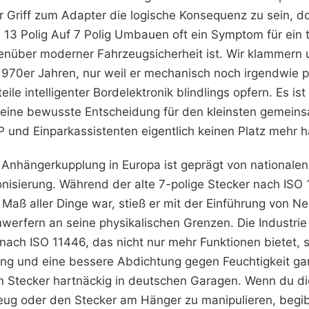
 Griff zum Adapter die logische Konsequenz zu sein, d
13 Polig Auf 7 Polig Umbauen oft ein Symptom für ein t
nüber moderner Fahrzeugsicherheit ist. Wir klammern 
970er Jahren, nur weil er mechanisch noch irgendwie p
teile intelligenter Bordelektronik blindlings opfern. Es ist
 eine bewusste Entscheidung für den kleinsten gemein
P und Einparkassistenten eigentlich keinen Platz mehr 
 Anhängerkupplung in Europa ist geprägt von nationale
nisierung. Während der alte 7-polige Stecker nach ISO
 Maß aller Dinge war, stieß er mit der Einführung von N
werfern an seine physikalischen Grenzen. Die Industrie
nach ISO 11446, das nicht nur mehr Funktionen bietet, 
lung und eine bessere Abdichtung gegen Feuchtigkeit ga
ten Stecker hartnäckig in deutschen Garagen. Wenn du di
ug oder den Stecker am Hänger zu manipulieren, begibs