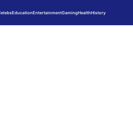
Celebs
Education
Entertainment
Gaming
Health
History