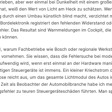
ieben, aber wer einmal bei Dunkelheit mit einem groß
 hat, weiß den Wert von Licht am Heck zu schätzen. We
durch einen Umbau künstlich blind macht, verzichtet 
 Bordelektronik registriert den fehlenden Widerstand od
Fehler. Das Resultat sind Warnmeldungen im Cockpit, die
 können.
d, warum Fachbetriebe wie Bosch oder regionale Werkst
e vornehmen. Sie wissen, dass die Fehlersuche bei mo
fwendig wird, wenn erst einmal an der Hardware manip
utigen Steuergeräte ist immens. Ein kleiner Kriechstrom 
 Dose reicht aus, um das gesamte Lichtmodul des Autos i
r Zeit als Beobachter der Automobilbranche habe ich me
sfehler zu teuren Steuergeräteschäden führten. Man spar