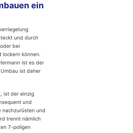
mbauen ein
verriegelung
esteckt und durch
oder bei
 lockern können.
ntermann ist es der
n Umbau ist daher
 ist der einzig
onsequent und
te nachzurüsten und
rd trennt nämlich
ten 7-poligen