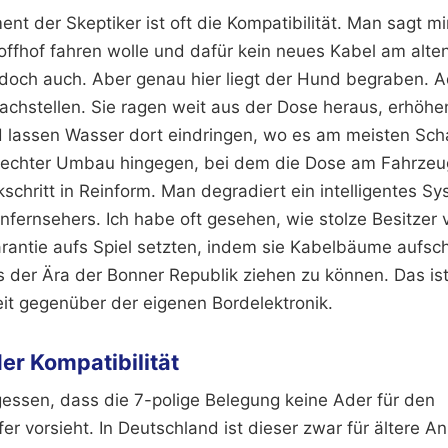
nt der Skeptiker ist oft die Kompatibilität. Man sagt mi
offhof fahren wolle und dafür kein neues Kabel am alt
 doch auch. Aber genau hier liegt der Hund begraben. A
hstellen. Sie ragen weit aus der Dose heraus, erhöhe
d lassen Wasser dort eindringen, wo es am meisten Scha
 echter Umbau hingegen, bei dem die Dose am Fahrzeug
kschritt in Reinform. Man degradiert ein intelligentes S
nfernsehers. Ich habe oft gesehen, wie stolze Besitzer
rantie aufs Spiel setzten, indem sie Kabelbäume aufsch
 der Ära der Bonner Republik ziehen zu können. Das ist
eit gegenüber der eigenen Bordelektronik.
er Kompatibilität
gessen, dass die 7-polige Belegung keine Ader für den
r vorsieht. In Deutschland ist dieser zwar für ältere A