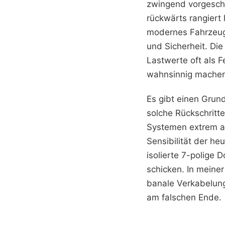
zwingend vorgeschr
rückwärts rangiert
modernes Fahrzeug 
und Sicherheit. Die
Lastwerte oft als 
wahnsinnig machen
Es gibt einen Grun
solche Rückschritt
Systemen extrem au
Sensibilität der he
isolierte 7-polige
schicken. In meine
banale Verkabelung
am falschen Ende.