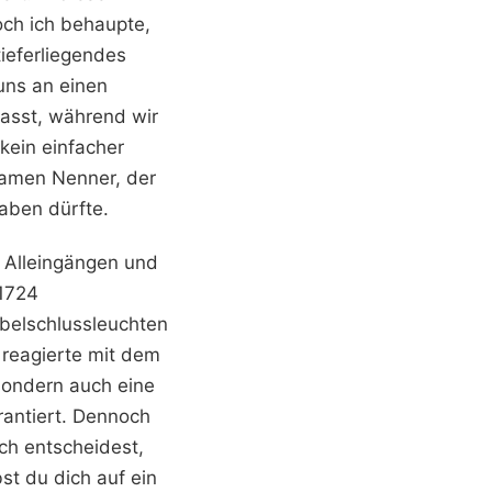
och ich behaupte,
ieferliegendes
uns an einen
asst, während wir
 kein einfacher
samen Nenner, der
haben dürfte.
n Alleingängen und
 1724
ebelschlussleuchten
 reagierte mit dem
sondern auch eine
rantiert. Dennoch
ch entscheidest,
t du dich auf ein