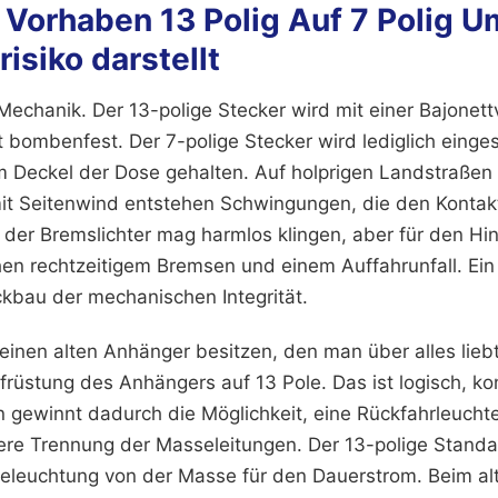
Vorhaben 13 Polig Auf 7 Polig U
risiko darstellt
Mechanik. Der 13-polige Stecker wird mit einer Bajonett
zt bombenfest. Der 7-polige Stecker wird lediglich eing
m Deckel der Dose gehalten. Auf holprigen Landstraßen 
t Seitenwind entstehen Schwingungen, die den Kontakt
 der Bremslichter mag harmlos klingen, aber für den Hi
en rechtzeitigem Bremsen und einem Auffahrunfall. Ei
kbau der mechanischen Integrität.
 einen alten Anhänger besitzen, den man über alles liebt,
ufrüstung des Anhängers auf 13 Pole. Das ist logisch, k
n gewinnt dadurch die Möglichkeit, eine Rückfahrleuch
bere Trennung der Masseleitungen. Der 13-polige Standa
Beleuchtung von der Masse für den Dauerstrom. Beim al